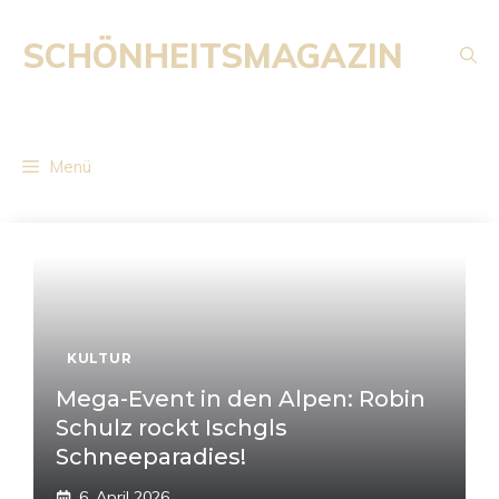
Zum
Inhalt
SCHÖNHEITSMAGAZIN
springen
Menü
KULTUR
Mega-Event in den Alpen: Robin
Schulz rockt Ischgls
Schneeparadies!
6. April 2026