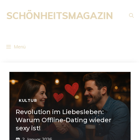
Zum
Inhalt
SCHÖNHEITSMAGAZIN
springen
Menü
KULTUR
Revolution im Liebesleben:
Warum Offline-Dating wieder
sexy ist!
2. Januar 2026