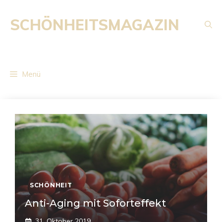
Zum
Inhalt
SCHÖNHEITSMAGAZIN
springen
Menü
SCHÖNHEIT
Anti-Aging mit Soforteffekt
31. Oktober 2019