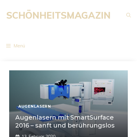
Zum
Inhalt
SCHÖNHEITSMAGAZIN
springen
Menü
AUGENLASERN
Augenlasern mit SmartSurface
2016 – sanft und berührungslos
13. Februar 2020