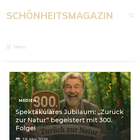
Zum
Inhalt
SCHÖNHEITSMAGAZIN
springen
Menü
MEDIEN
Spektakuläres Jubiläum: „Zurück
zur Natur“ begeistert mit 300.
Folge!
19. Mai 2026