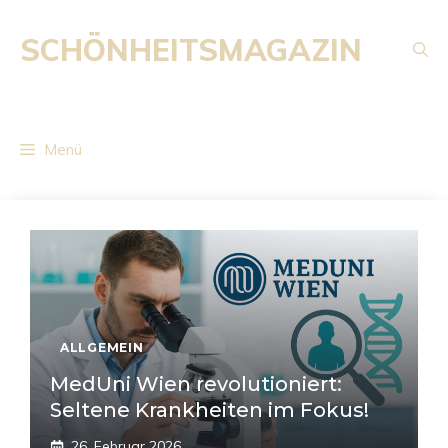
Zum
Inhalt
SCHÖNHEITSMAGAZIN
springen
Menü
ALLGEMEIN
MedUni Wien revolutioniert:
Seltene Krankheiten im Fokus!
26. Februar 2026