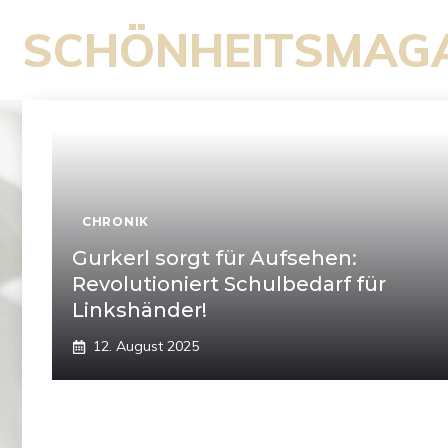
Zum
SCHÖNHEITSMAG
Inhalt
springen
CHRONIK
Gurkerl sorgt für Aufsehen:
Revolutioniert Schulbedarf für
Linkshänder!
12. August 2025