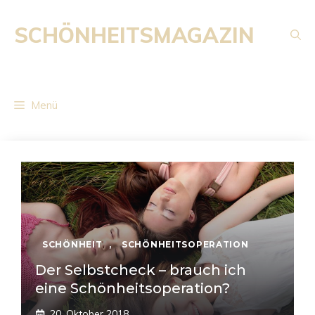
Zum
Inhalt
SCHÖNHEITSMAGAZIN
springen
Menü
SCHÖNHEIT
,
SCHÖNHEITSOPERATION
Der Selbstcheck – brauch ich
eine Schönheitsoperation?
20. Oktober 2018