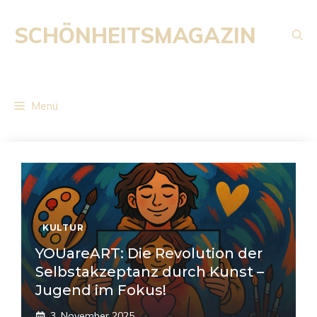
Zum
Inhalt
SCHÖNHEITSMAGAZIN
springen
Menü
KULTUR
YOUareART: Die Revolution der
Selbstakzeptanz durch Kunst –
Jugend im Fokus!
3. November 2025