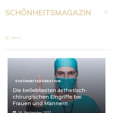
Zum
Inhalt
SCHÖNHEITSMAGAZIN
springen
Menü
SCHÖNHEITSOPERATION
Die beliebtesten ästhetisch-
chirurgischen Eingriffe bei
Frauen und Männern
16. September 2022