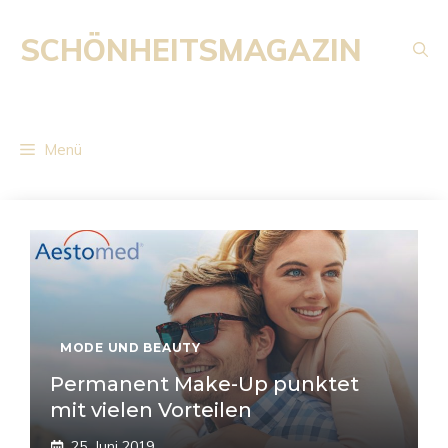
Zum
Inhalt
SCHÖNHEITSMAGAZIN
springen
Menü
MODE UND BEAUTY
Permanent Make-Up punktet
mit vielen Vorteilen
25. Juni 2019