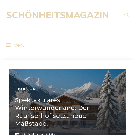
Zum
Inhalt
SCHÖNHEITSMAGAZIN
springen
Menü
KULTUR
Spektakuläres
Winterwunderland: Der
Rauriserhof setzt neue
Maßstäbe!
16. Februar 2026