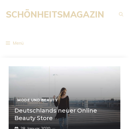
Zum
Inhalt
SCHÖNHEITSMAGAZIN
springen
Menü
MODE UND BEAUTY
Deutschlands neuer Online
Beauty Store
28. Januar 2020