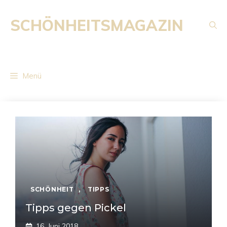
Zum
Inhalt
SCHÖNHEITSMAGAZIN
springen
Menü
SCHÖNHEIT
,
TIPPS
Tipps gegen Pickel
16. Juni 2018