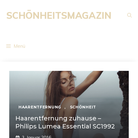
Zum
Inhalt
SCHÖNHEITSMAGAZIN
springen
Menü
HAARENTFERNUNG
,
SCHÖNHEIT
Haarentfernung zuhause –
Philips Lumea Essential SC1992
3. Januar 2016