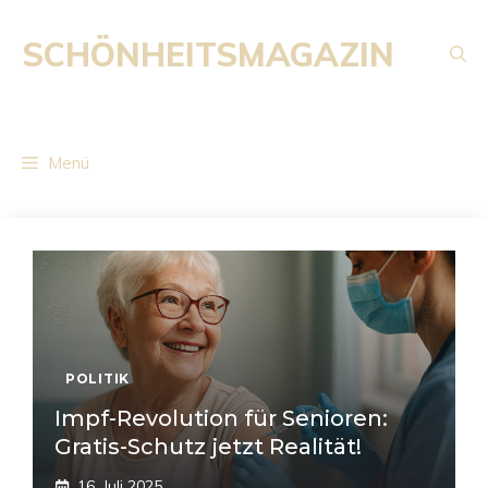
Zum
Inhalt
SCHÖNHEITSMAGAZIN
springen
Menü
POLITIK
Impf-Revolution für Senioren:
Gratis-Schutz jetzt Realität!
16. Juli 2025