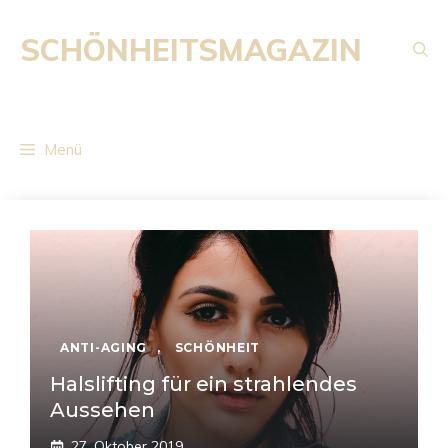
Zum
Inhalt
SCHÖNHEITSMAGAZIN
springen
Menü
ANTI-AGING
,
SCHÖNHEIT
Halslifting für ein strahlendes
Aussehen
27. Oktober 2019