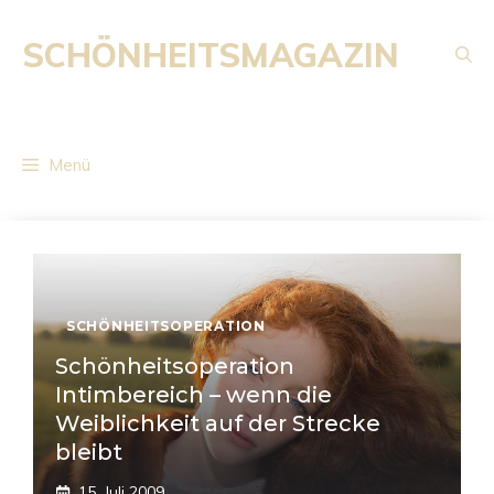
Zum
Inhalt
SCHÖNHEITSMAGAZIN
springen
Menü
SCHÖNHEITSOPERATION
Schönheitsoperation
Intimbereich – wenn die
Weiblichkeit auf der Strecke
bleibt
15. Juli 2009