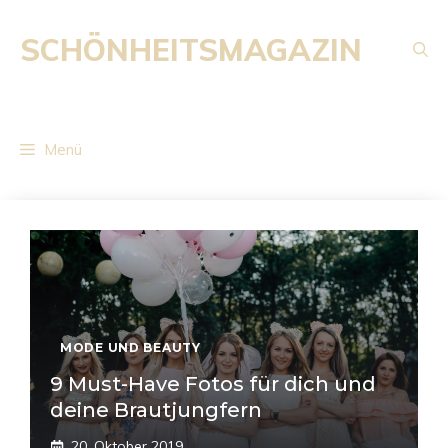
Zum
Inhalt
SCHÖNHEITSMAGAZIN
springen
Menü
MODE UND BEAUTY
9 Must-Have Fotos für dich und
deine Brautjungfern
20. Oktober 2019