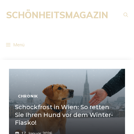
Zum
Inhalt
SCHÖNHEITSMAGAZIN
springen
Menü
CHRONIK
Schockfrost in Wien: So retten
Sie Ihren Hund vor dem Winter-
Fiasko!
17. Januar 2026