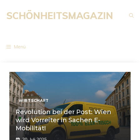
Zum
Inhalt
SCHÖNHEITSMAGAZIN
springen
Menü
WIRTSCHAFT
Revolution bei der Post: Wien
wird Vorreiter in Sachen E-
Mobilität!
20. Juli 2025