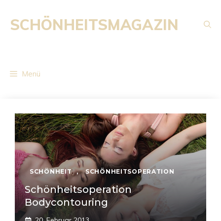
Zum
Inhalt
SCHÖNHEITSMAGAZIN
springen
Menü
SCHÖNHEIT
,
SCHÖNHEITSOPERATION
Schönheitsoperation
Bodycontouring
20. Februar 2013