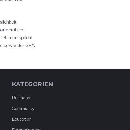
lichkeit
r beruflich,
elik und spricht
ie sowie der GPA
KATEGORIEN
Business
Community
Education
Entertainment