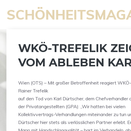
Zum
SCHÖNHEITSMAG
Inhalt
springen
WKÖ-TREFELIK ZEI
VOM ABLEBEN KA
Wien (OTS) – Mit großer Betroffenheit reagiert WK
Rainer Trefelik
auf den Tod von Karl Dürtscher, dem Chefverhandler
der Privatangestellten (GPA): „Wir hatten bei vielen
Kollektivvertrags-Verhandlungen miteinander zu tun un
Dürtscher hier stets als verlässlichen Partner erlebt. E
Mann mit Handschlagqualität – hart im Verhandeln, ab