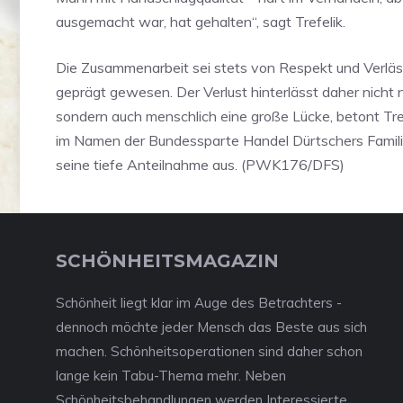
ausgemacht war, hat gehalten“, sagt Trefelik.
Die Zusammenarbeit sei stets von Respekt und Verläss
geprägt gewesen. Der Verlust hinterlässt daher nicht nu
sondern auch menschlich eine große Lücke, betont Tref
im Namen der Bundessparte Handel Dürtschers Famil
seine tiefe Anteilnahme aus. (PWK176/DFS)
SCHÖNHEITSMAGAZIN
Schönheit liegt klar im Auge des Betrachters -
dennoch möchte jeder Mensch das Beste aus sich
machen. Schönheitsoperationen sind daher schon
lange kein Tabu-Thema mehr. Neben
Schönheitsbehandlungen werden Interessierte