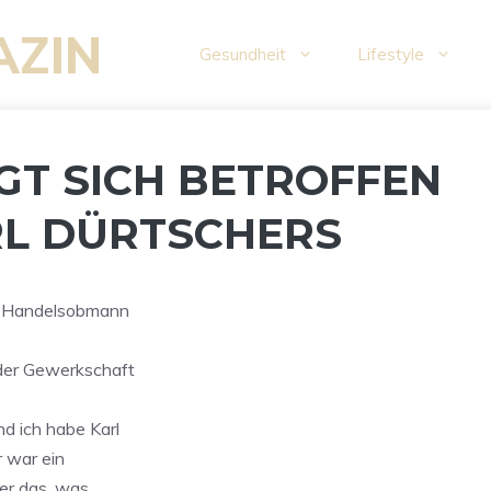
AZIN
Gesundheit
Lifestyle
GT SICH BETROFFEN
RL DÜRTSCHERS
Ö-Handelsobmann
 der Gewerkschaft
d ich habe Karl
r war ein
er das, was