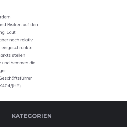
ordern
nd Risiken auf den
ng. Laut
ber noch relativ
A eingeschränkte
arkts stellen
ar und hemmen die
ger
 Geschäftsführer
WK404/JHR)
KATEGORIEN