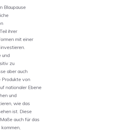
en Blaupause
liche
en
eil ihrer
formen mit einer
investieren.
e und
sitiv zu
sse aber auch
e Produkte von
uf nationaler Ebene
chen und
ieren, wie das
ehen ist. Diese
Maße auch für das
g kommen,