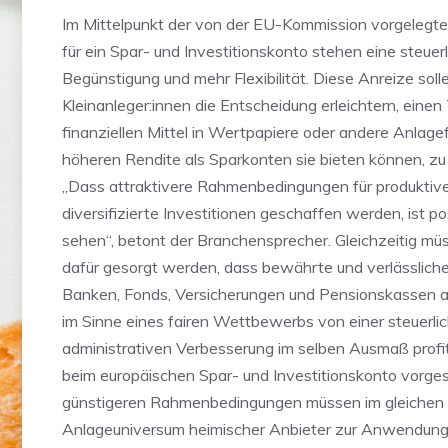
Im Mittelpunkt der von der EU-Kommission vorgelegt
für ein Spar- und Investitionskonto stehen eine steuer
Begünstigung und mehr Flexibilität. Diese Anreize soll
Kleinanleger:innen die Entscheidung erleichtern, einen T
finanziellen Mittel in Wertpapiere oder andere Anlage
höheren Rendite als Sparkonten sie bieten können, zu 
„Dass attraktivere Rahmenbedingungen für produktiv
diversifizierte Investitionen geschaffen werden, ist po
sehen“, betont der Branchensprecher. Gleichzeitig mü
dafür gesorgt werden, dass bewährte und verlässlich
Banken, Fonds, Versicherungen und Pensionskassen a
im Sinne eines fairen Wettbewerbs von einer steuerli
administrativen Verbesserung im selben Ausmaß profit
beim europäischen Spar- und Investitionskonto vorges
günstigeren Rahmenbedingungen müssen im gleichen 
Anlageuniversum heimischer Anbieter zur Anwendun