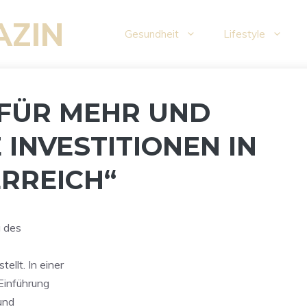
AZIN
Gesundheit
Lifestyle
FÜR MEHR UND
 INVESTITIONEN IN
RREICH“
g des
ellt. In einer
 Einführung
und