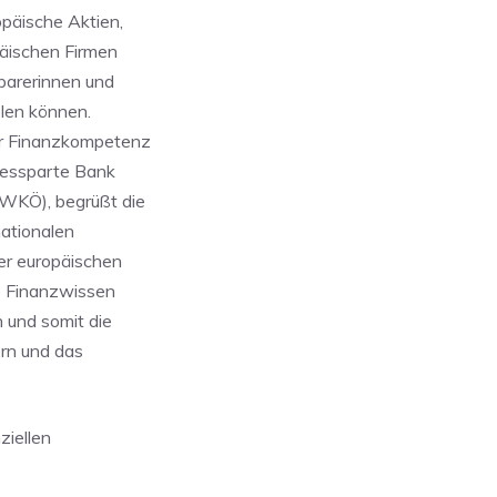
opäische Aktien,
päischen Firmen
Sparerinnen und
elen können.
er Finanzkompetenz
ndessparte Bank
(WKÖ), begrüßt die
nationalen
er europäischen
ße Finanzwissen
 und somit die
ern und das
ziellen