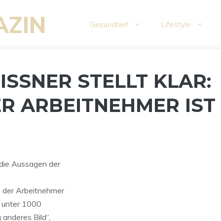
AZIN
Gesundheit
Lifestyle
SNER STELLT KLAR: Z
 ARBEITNEHMER IST G
 die Aussagen der
g der Arbeitnehmer
e unter 1000
 anderes Bild“,