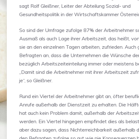
sagt Rolf Gleißner, Leiter der Abteilung Sozial- und
Gesundheitspolitik in der Wirtschaftskammer Österre
So sind der Umfrage zufolge 87% der Arbeitnehmer s
Ausmaß als auch Lage ihrer Arbeitszeit, das heißt, v
sie an den einzelnen Tagen arbeiten, zufrieden. Auc
Befragten an, dass die Unternehmen die Wünsche de
bezüglich Arbeitszeiteinteilung immer oder meistens b
„Damit sind die Arbeitnehmer mit ihrer Arbeitszeit zuf
je“, so Gleißner.
Rund ein Viertel der Arbeitnehmer gibt an, öfter berufl
Anrufe außerhalb der Dienstzeit zu erhalten. Die Hälf
hat auch kein Problem damit, außerhalb der Arbeitszei
werden. Ein Viertel hingegen empfindet dies als bela
aber dazu sagen, dass Nichterreichbarkeit außerhalb d
den Befragten zufolge so gut wie nie Konsequenzen ha