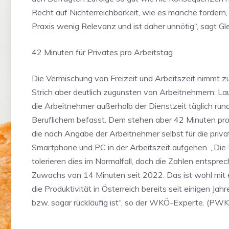
Recht auf Nichterreichbarkeit, wie es manche fordern, 
Praxis wenig Relevanz und ist daher unnötig“, sagt Gle
42 Minuten für Privates pro Arbeitstag
Die Vermischung von Freizeit und Arbeitszeit nimmt z
Strich aber deutlich zugunsten von Arbeitnehmern: La
die Arbeitnehmer außerhalb der Dienstzeit täglich run
Beruflichem befasst. Dem stehen aber 42 Minuten pr
die nach Angabe der Arbeitnehmer selbst für die priv
Smartphone und PC in der Arbeitszeit aufgehen. „Di
tolerieren dies im Normalfall, doch die Zahlen entspre
Zuwachs von 14 Minuten seit 2022. Das ist wohl mit 
die Produktivität in Österreich bereits seit einigen Jah
bzw. sogar rückläufig ist“, so der WKÖ-Experte. (P