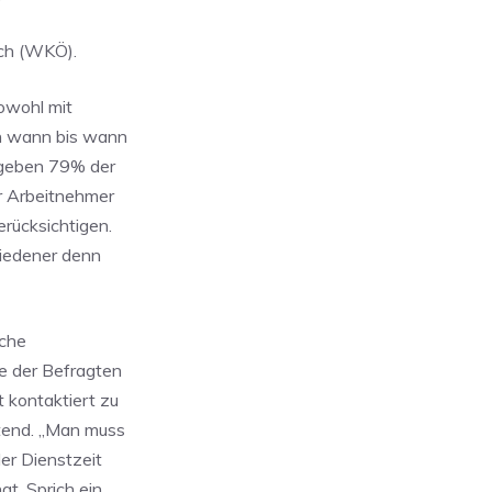
ich (WKÖ).
owohl mit
on wann bis wann
h geben 79% der
r Arbeitnehmer
erücksichtigen.
riedener denn
iche
te der Befragten
t kontaktiert zu
stend. „Man muss
er Dienstzeit
t. Sprich ein