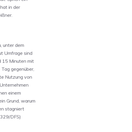
hat in der
ißner.
u, unter dem
ut Umfrage sind
d 15 Minuten mit
o Tag gegenüber,
ate Nutzung von
e Unternehmen
chen einem
ein Grund, warum
ren stagniert
WK329/DFS)