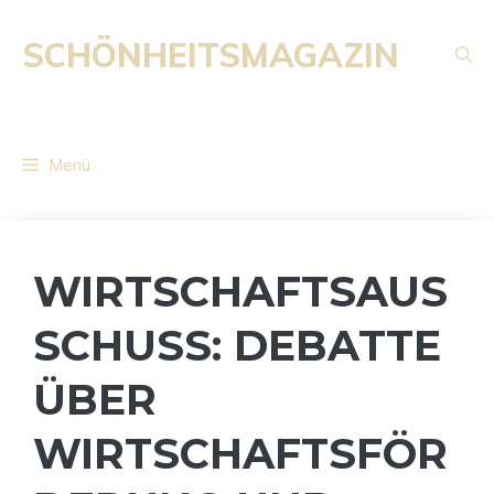
Zum
Inhalt
SCHÖNHEITSMAGAZIN
springen
Menü
WIRTSCHAFTSAUS
SCHUSS: DEBATTE
ÜBER
WIRTSCHAFTSFÖR