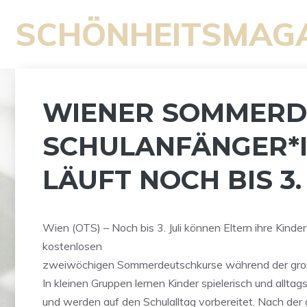
Zum
SCHÖNHEITSMAG
Inhalt
springen
WIENER SOMMERD
SCHULANFÄNGER*
LÄUFT NOCH BIS 3.
Wien (OTS) – Noch bis 3. Juli können Eltern ihre Kinder 
kostenlosen
zweiwöchigen Sommerdeutschkurse während der groß
In kleinen Gruppen lernen Kinder spielerisch und allta
und werden auf den Schulalltag vorbereitet. Nach de