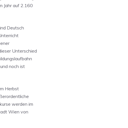
 Jahr auf 2.160
Kind Deutsch
Unterricht
iener
ieser Unterschied
Bildungslaufbahn
und noch ist
 im Herbst
ßerordentliche
hkurse werden im
Stadt Wien von