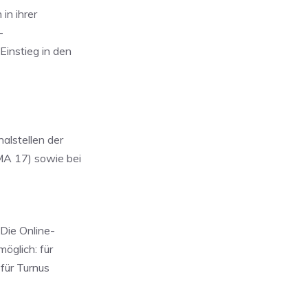
in ihrer
-
Einstieg in den
nalstellen der
(MA 17) sowie bei
Die Online-
öglich: für
 für Turnus