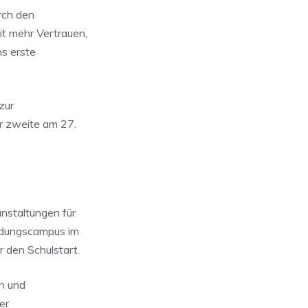
rch den
t mehr Vertrauen,
ns erste
zur
er zweite am 27.
nstaltungen für
ildungscampus im
 den Schulstart.
on und
er