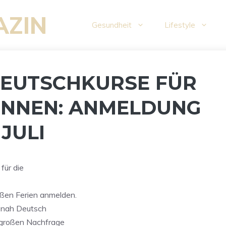
AZIN
Gesundheit
Lifestyle
EUTSCHKURSE FÜR
INNEN: ANMELDUNG
 JULI
für die
en Ferien anmelden.
gsnah Deutsch
r großen Nachfrage