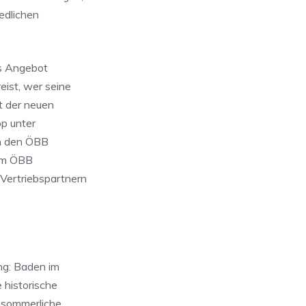
edlichen
es Angebot
eist, wer seine
et der neuen
op unter
an den ÖBB
eim ÖBB
Vertriebspartnern
ng: Baden im
 historische
s sommerliche