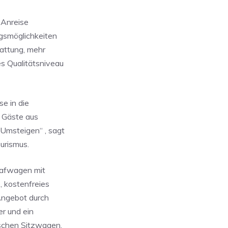
 Anreise
egsmöglichkeiten
attung, mehr
s Qualitätsniveau
e in die
r Gäste aus
 Umsteigen“ , sagt
urismus.
hlafwagen mit
, kostenfreies
Angebot durch
er und ein
schen Sitzwagen,