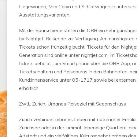
Liegewagen, Mini Cabin und Schlafwagen in unterschi
Ausstattungsvarianten.
Mit der Sparschiene stellen die ÖBB ein sehr günstig
für Nightjet-Reisende zur Verfügung. Am günstigsten r
Tickets schon frühzeitig bucht. Tickets für den Nightj
Generation sind online unter nightjet.com, im Ticketsh
tickets.oebb.at , am Smartphone über die ÖBB App, 
Ticketschaltern und Reisebüros in den Bahnhöfen, b
Kund:innenservice unter 05-1717 sowie bei externen 
erhältlich.
Zwtl.: Zürich: Urbanes Reiseziel mit Seeanschluss
Zürich verbindet urbanes Leben mit naturnaher Erholu
Zürichsee oder in der Limmat, lebendige Quartiere, eine
Altstadt und ein vielfältiges Kulturangebot prägen da