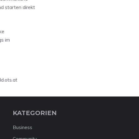
d starten direkt
ke
gs im
ld.ots.at
KATEGORIEN
Business
Community