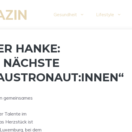
AZIN
Gesundheit
Lifestyle
R HANKE:
 NÄCHSTE
AUSTRONAUT:INNEN“
 ein gemeinsames
er Talente im
s Herzstück ist
 Luxemburg, bei dem