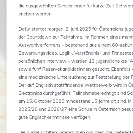
die ausgewählten Schüler:innen für kurze Zeit Schwere
erleben werden.
Dafür startet morgen, 2. Juni 2025 für Österreichs Jug
der Countdown zur Teilnahme. Im Rahmen eines mehr
Auswahlverfahrens – bestehend aus einem 60-sekün
Bewerbungsvideo, Logik-, Verständnis- und Fitnesste
persönlichen Interview – werden 13 Jugendliche als “
sowie fünf Reservekandidat:innen gesucht. Ebenfalls 
eine medizinische Untersuchung zur Feststellung der Fl
Der auf Englisch stattfindende Wettbewerb wird in Ös
Electronica durchgeführt. Teilnahmeberechtigt sind Sch
am 15. Oktober 2025 mindestens 15 Jahre alt sind, in
2025/26 und 2026/27 eine Schule in Österreich besu
gute Englischkenntnisse verfügen.
Die ausgewählten Jugendlichen aus allen drei beteilig