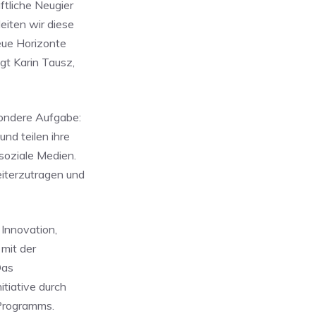
tliche Neugier
eiten wir diese
neue Horizonte
gt Karin Tausz,
ondere Aufgabe:
nd teilen ihre
soziale Medien.
eiterzutragen und
 Innovation,
 mit der
Das
itiative durch
Programms.