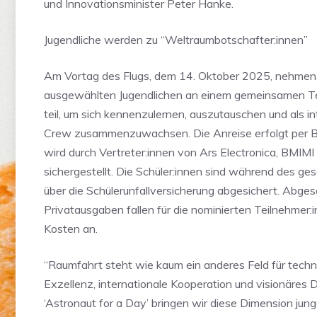
und Innovationsminister Peter Hanke.
Jugendliche werden zu “Weltraumbotschafter:innen”
Am Vortag des Flugs, dem 14. Oktober 2025, nehmen
ausgewählten Jugendlichen an einem gemeinsamen T
teil, um sich kennenzulernen, auszutauschen und als in
Crew zusammenzuwachsen. Die Anreise erfolgt per B
wird durch Vertreter:innen von Ars Electronica, BMIM
sichergestellt. Die Schüler:innen sind während des g
über die Schülerunfallversicherung abgesichert. Abge
Privatausgaben fallen für die nominierten Teilnehmer:
Kosten an.
“Raumfahrt steht wie kaum ein anderes Feld für tech
Exzellenz, internationale Kooperation und visionäres 
‘Astronaut for a Day’ bringen wir diese Dimension ju