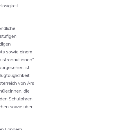
losigkeit
endliche
stufigen
digen
sts sowie einem
Austronaut:innen”
vorgesehen ist
ugtauglichkeit.
terreich von Ars
üler:innen, die
 den Schuljahren
chen sowie über
ten Ländern