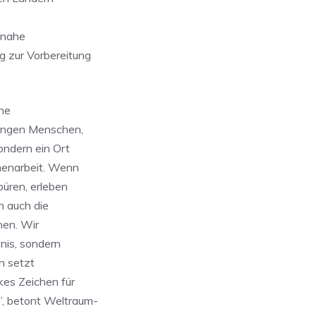
tsnahe
 zur Vorbereitung
ine
jungen Menschen,
ondern ein Ort
menarbeit. Wenn
püren, erleben
n auch die
nen. Wir
bnis, sondern
h setzt
kes Zeichen für
”, betont Weltraum-