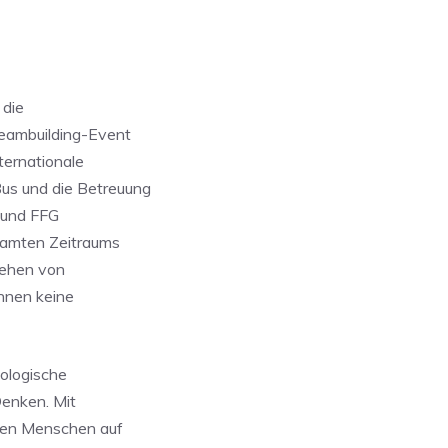
 die
eambuilding-Event
ternationale
us und die Betreuung
I und FFG
esamten Zeitraums
sehen von
innen keine
nologische
Denken. Mit
ngen Menschen auf