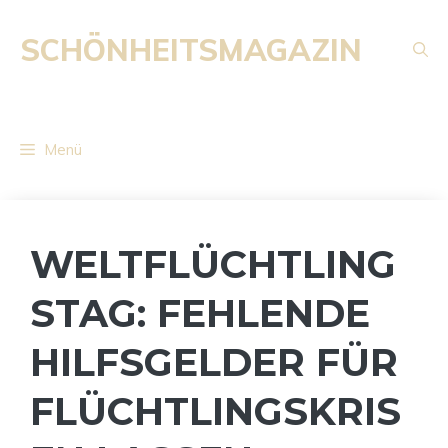
Zum
Inhalt
SCHÖNHEITSMAGAZIN
springen
Menü
WELTFLÜCHTLING
STAG: FEHLENDE
HILFSGELDER FÜR
FLÜCHTLINGSKRIS