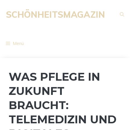
Zum
Inhalt
SCHÖNHEITSMAGAZIN
springen
Menü
WAS PFLEGE IN
ZUKUNFT
BRAUCHT:
TELEMEDIZIN UND