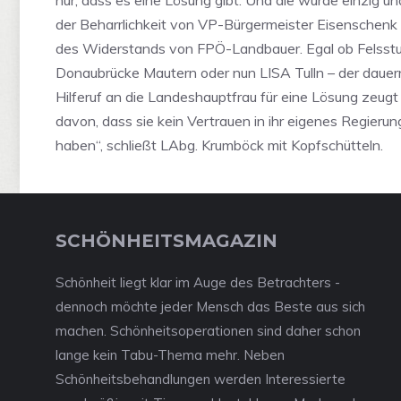
nur, dass es eine Lösung gibt. Und die wurde einzig un
der Beharrlichkeit von VP-Bürgermeister Eisenschenk 
des Widerstands von FPÖ-Landbauer. Egal ob Felsstu
Donaubrücke Mautern oder nun LISA Tulln – der dauern
Hilferuf an die Landeshauptfrau für eine Lösung zeugt 
davon, dass sie kein Vertrauen in ihr eigenes Regierun
haben“, schließt LAbg. Krumböck mit Kopfschütteln.
SCHÖNHEITSMAGAZIN
Schönheit liegt klar im Auge des Betrachters -
dennoch möchte jeder Mensch das Beste aus sich
machen. Schönheitsoperationen sind daher schon
lange kein Tabu-Thema mehr. Neben
Schönheitsbehandlungen werden Interessierte