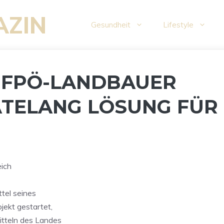
AZIN
Gesundheit
Lifestyle
 FPÖ-LANDBAUER
TELANG LÖSUNG FÜR
eich
ttel seines
jekt gestartet,
itteln des Landes