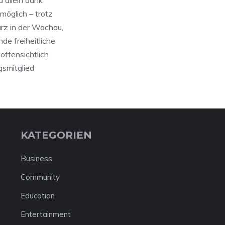
d allein dank
möglich – trotz
rz in der Wachau,
de freiheitliche
offensichtlich
gsmitglied
KATEGORIEN
Business
Community
Education
Entertainment