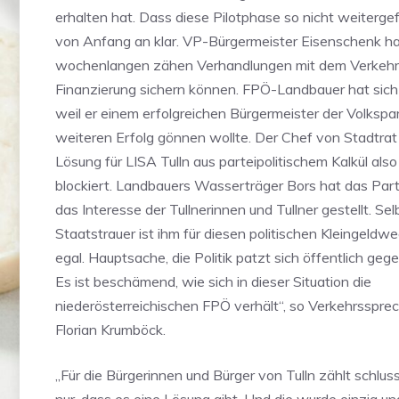
erhalten hat. Dass diese Pilotphase so nicht weitergef
von Anfang an klar. VP-Bürgermeister Eisenschenk h
wochenlangen zähen Verhandlungen mit dem Verkehrs
Finanzierung sichern können. FPÖ-Landbauer hat sich 
weil er einem erfolgreichen Bürgermeister der Volkspa
weiteren Erfolg gönnen wollte. Der Chef von Stadtrat
Lösung für LISA Tulln aus parteipolitischem Kalkül als
blockiert. Landbauers Wasserträger Bors hat das Part
das Interesse der Tullnerinnen und Tullner gestellt. Sel
Staatstrauer ist ihm für diesen politischen Kleingeldw
egal. Hauptsache, die Politik patzt sich öffentlich gege
Es ist beschämend, wie sich in dieser Situation die
niederösterreichischen FPÖ verhält“, so Verkehrsspre
Florian Krumböck.
„Für die Bürgerinnen und Bürger von Tulln zählt schlus