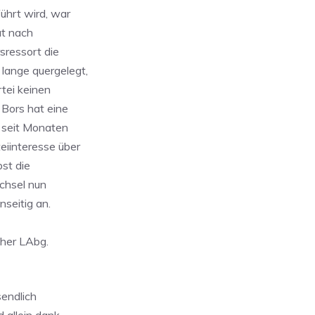
ührt wird, war
at nach
ressort die
lange quergelegt,
rtei keinen
 Bors hat eine
o seit Monaten
eiinteresse über
bst die
echsel nun
nseitig an.
cher LAbg.
sendlich