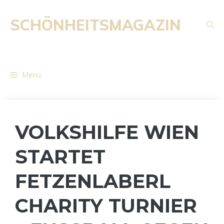
Zum
Inhalt
SCHÖNHEITSMAGAZIN
springen
Menü
VOLKSHILFE WIEN
STARTET
FETZENLABERL
CHARITY TURNIER