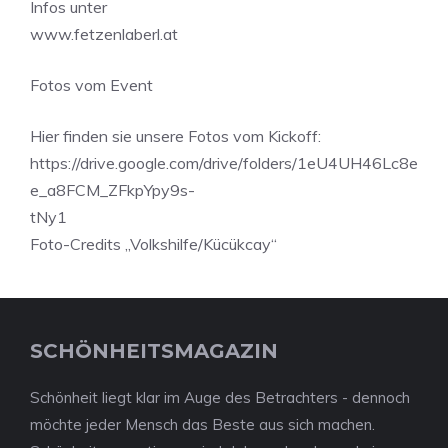
Infos unter
www.fetzenlaberl.at
Fotos vom Event
Hier finden sie unsere Fotos vom Kickoff:
https://drive.google.com/drive/folders/1eU4UH46Lc8e
e_a8FCM_ZFkpYpy9s-
tNy1
Foto-Credits „Volkshilfe/Kücükcay“
SCHÖNHEITSMAGAZIN
Schönheit liegt klar im Auge des Betrachters - dennoch
möchte jeder Mensch das Beste aus sich machen.