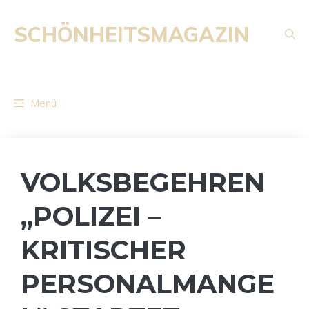
Zum
Inhalt
SCHÖNHEITSMAGAZIN
springen
Menü
VOLKSBEGEHREN
„POLIZEI –
KRITISCHER
PERSONALMANGE