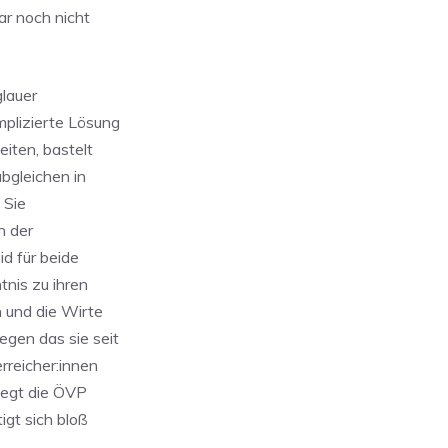
ar noch nicht
lauer
mplizierte Lösung
iten, bastelt
bgleichen in
 Sie
n der
d für beide
nis zu ihren
 und die Wirte
egen das sie seit
rreicher:innen
legt die ÖVP
igt sich bloß