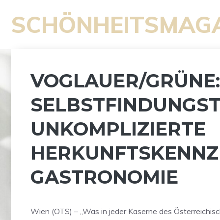
Zum
SCHÖNHEITSMAG
Inhalt
springen
VOGLAUER/GRÜNE:
SELBSTFINDUNGST
UNKOMPLIZIERTE
HERKUNFTSKENNZE
GASTRONOMIE
Wien (OTS) – „Was in jeder Kaserne des Österreichi