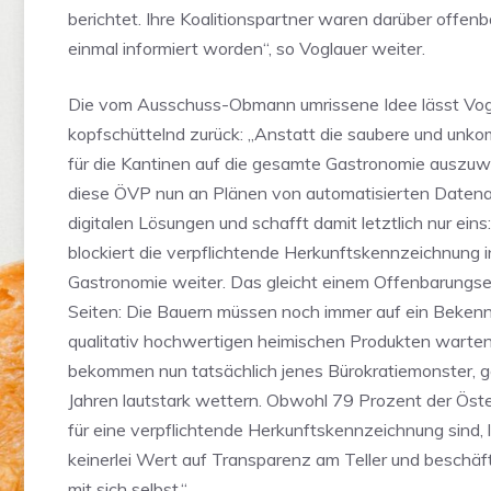
berichtet. Ihre Koalitionspartner waren darüber offenb
einmal informiert worden“, so Voglauer weiter.
Die vom Ausschuss-Obmann umrissene Idee lässt Vog
kopfschüttelnd zurück: „Anstatt die saubere und unko
für die Kantinen auf die gesamte Gastronomie auszuwe
diese ÖVP nun an Plänen von automatisierten Datena
digitalen Lösungen und schafft damit letztlich nur eins:
blockiert die verpflichtende Herkunftskennzeichnung i
Gastronomie weiter. Das gleicht einem Offenbarungsei
Seiten: Die Bauern müssen noch immer auf ein Bekennt
qualitativ hochwertigen heimischen Produkten warten
bekommen nun tatsächlich jenes Bürokratiemonster, g
Jahren lautstark wettern. Obwohl 79 Prozent der Öste
für eine verpflichtende Herkunftskennzeichnung sind, 
keinerlei Wert auf Transparenz am Teller und beschäft
mit sich selbst.“