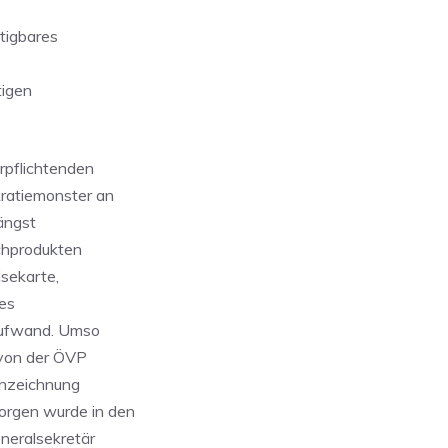
ltigbares
tigen
rpflichtenden
kratiemonster an
ängst
lchprodukten
isekarte,
 es
 Aufwand. Umso
 von der ÖVP
nnzeichnung
orgen wurde in den
neralsekretär