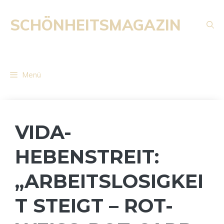
Zum
Inhalt
SCHÖNHEITSMAGAZIN
springen
Menü
VIDA-
HEBENSTREIT:
„ARBEITSLOSIGKEI
T STEIGT – ROT-