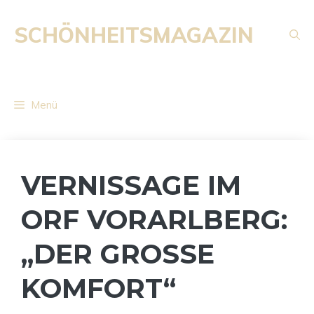
Zum
Inhalt
SCHÖNHEITSMAGAZIN
springen
Menü
VERNISSAGE IM
ORF VORARLBERG:
„DER GROSSE K
OMFORT“