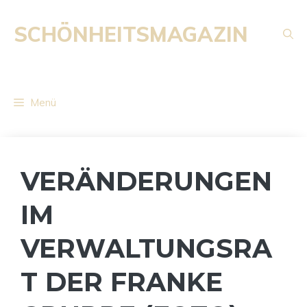
Zum
Inhalt
SCHÖNHEITSMAGAZIN
springen
Menü
VERÄNDERUNGEN
IM
VERWALTUNGSRA
T DER FRANKE