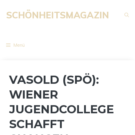
Zum
Inhalt
SCHÖNHEITSMAGAZIN
springen
Menü
VASOLD (SPÖ):
WIENER
JUGENDCOLLEGE
SCHAFFT