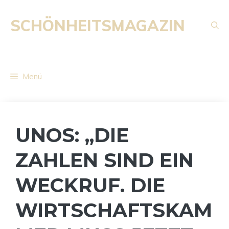
Zum
Inhalt
SCHÖNHEITSMAGAZIN
springen
Menü
UNOS: „DIE
ZAHLEN SIND EIN
WECKRUF. DIE
WIRTSCHAFTSKAM