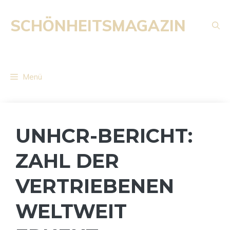
Zum
Inhalt
SCHÖNHEITSMAGAZIN
springen
Menü
UNHCR-BERICHT:
ZAHL DER
VERTRIEBENEN
WELTWEIT