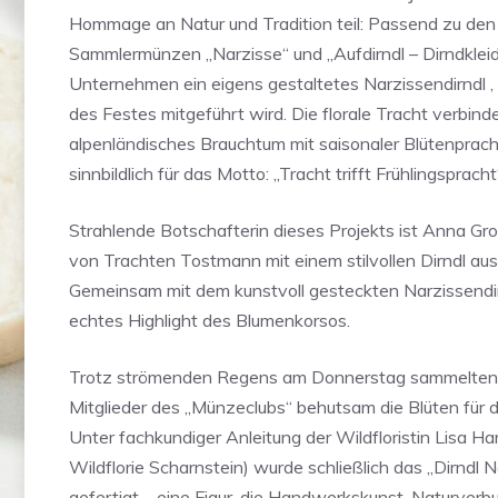
Hommage an Natur und Tradition teil: Passend zu den
Sammlermünzen „Narzisse“ und „Aufdirndl – Dirndkleid
Unternehmen ein eigens gestaltetes Narzissendirndl 
des Festes mitgeführt wird. Die florale Tracht verbind
alpenländisches Brauchtum mit saisonaler Blütenprach
sinnbildlich für das Motto: „Tracht trifft Frühlingspracht
Strahlende Botschafterin dieses Projekts ist Anna Gros
von Trachten Tostmann mit einem stilvollen Dirndl au
Gemeinsam mit dem kunstvoll gesteckten Narzissendirn
echtes Highlight des Blumenkorsos.
Trotz strömenden Regens am Donnerstag sammelten
Mitglieder des „Münzeclubs“ behutsam die Blüten für d
Unter fachkundiger Anleitung der Wildfloristin Lisa Hart
Wildflorie Scharnstein) wurde schließlich das „Dirndl 
gefertigt – eine Figur, die Handwerkskunst, Naturver