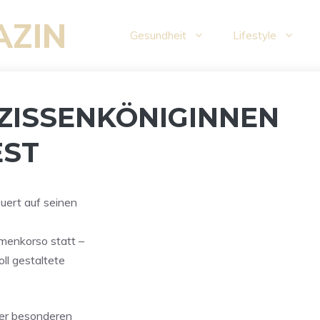
AZIN
Gesundheit
Lifestyle
ZISSENKÖNIGINNEN
EST
uert auf seinen
umenkorso statt –
ll gestaltete
ner besonderen