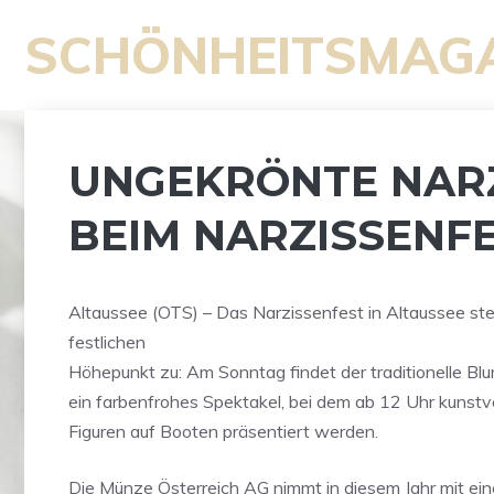
Zum
SCHÖNHEITSMAG
Inhalt
springen
UNGEKRÖNTE NAR
BEIM NARZISSENF
Altaussee (OTS) – Das Narzissenfest in Altaussee ste
festlichen
Höhepunkt zu: Am Sonntag findet der traditionelle Bl
ein farbenfrohes Spektakel, bei dem ab 12 Uhr kunstvo
Figuren auf Booten präsentiert werden.
Die Münze Österreich AG nimmt in diesem Jahr mit ei