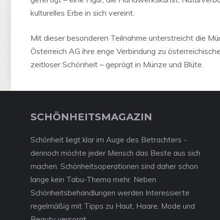
kulturelles Erbe in sich vereint.
Mit dieser besonderen Teilnahme unterstreicht die M
Österreich AG ihre enge Verbindung zu österreichisc
zeitloser Schönheit – geprägt in Münze und Blüte.
SCHÖNHEITSMAGAZIN
Schönheit liegt klar im Auge des Betrachters -
dennoch möchte jeder Mensch das Beste aus sich
machen. Schönheitsoperationen sind daher schon
lange kein Tabu-Thema mehr. Neben
Schönheitsbehandlungen werden Interessierte
regelmäßig mit Tipps zu Haut, Haare, Mode und
Beauty versorgt.