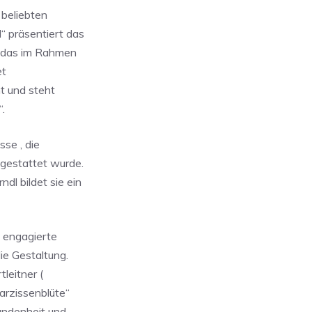
 beliebten
“ präsentiert das
, das im Rahmen
et
t und steht
“.
se , die
sgestattet wurde.
dl bildet sie ein
 engagierte
ie Gestaltung.
leitner (
Narzissenblüte“
bundenheit und