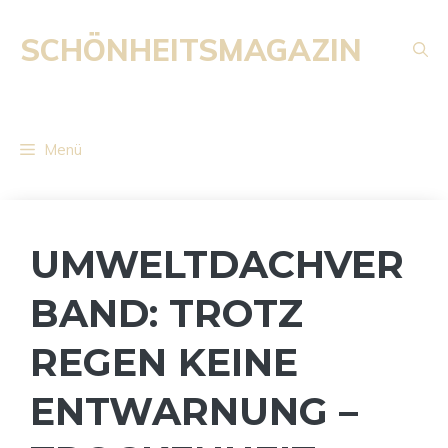
Zum
Inhalt
SCHÖNHEITSMAGAZIN
springen
Menü
UMWELTDACHVER
BAND: TROTZ
REGEN KEINE
ENTWARNUNG –