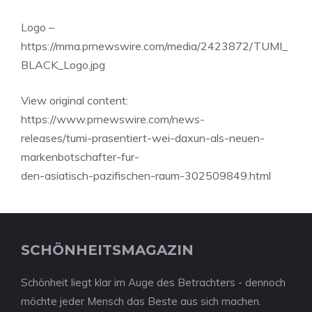
Logo –
https://mma.prnewswire.com/media/2423872/TUMI_
BLACK_Logo.jpg
View original content:
https://www.prnewswire.com/news-
releases/tumi-prasentiert-wei-daxun-als-neuen-
markenbotschafter-fur-
den-asiatisch-pazifischen-raum-302509849.html
SCHÖNHEITSMAGAZIN
Schönheit liegt klar im Auge des Betrachters - dennoch
möchte jeder Mensch das Beste aus sich machen.