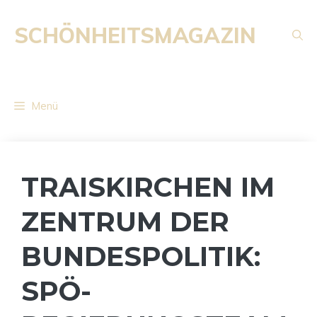
Zum
Inhalt
SCHÖNHEITSMAGAZIN
springen
Menü
TRAISKIRCHEN IM
ZENTRUM DER
BUNDESPOLITIK:
SPÖ-