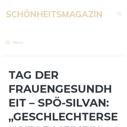
Zum
Inhalt
SCHÖNHEITSMAGAZIN
springen
Menü
TAG DER
FRAUENGESUNDH
EIT – SPÖ-SILVAN:
„GESCHLECHTERSE