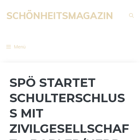
Zum
Inhalt
SCHÖNHEITSMAGAZIN
springen
Menü
SPÖ STARTET
SCHULTERSCHLUS
S MIT
ZIVILGESELLSCHAF