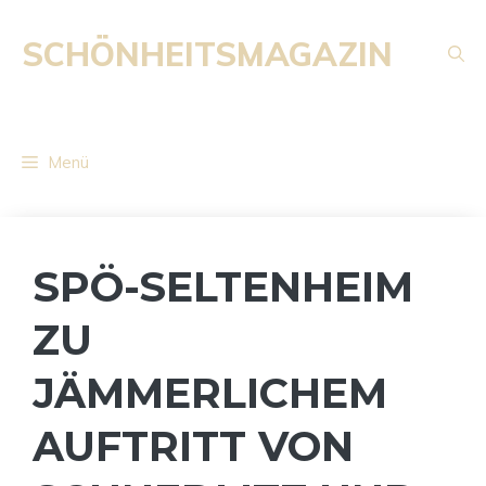
Zum
Inhalt
SCHÖNHEITSMAGAZIN
springen
Menü
SPÖ-SELTENHEIM
ZU
JÄMMERLICHEM
AUFTRITT VON