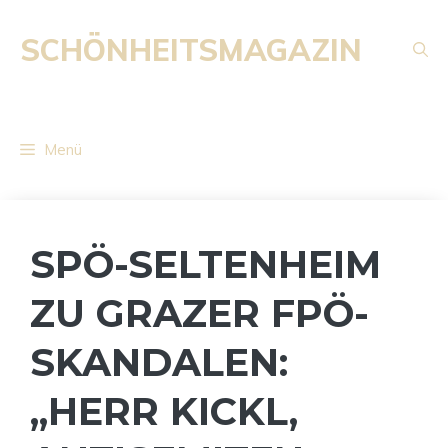
Zum
Inhalt
SCHÖNHEITSMAGAZIN
springen
Menü
SPÖ-SELTENHEIM
ZU GRAZER FPÖ-
SKANDALEN:
„HERR KICKL,