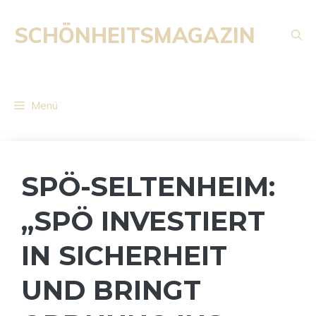
Zum
Inhalt
SCHÖNHEITSMAGAZIN
springen
Menü
SPÖ-SELTENHEIM:
„SPÖ INVESTIERT
IN SICHERHEIT
UND BRINGT